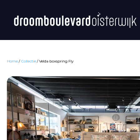
Home
/
Collectie
/
Velda boxspring Fly