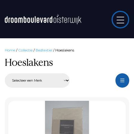
Home
/
Collectie
/
Bedtextiel
/
Hoeslakens
Hoeslakens