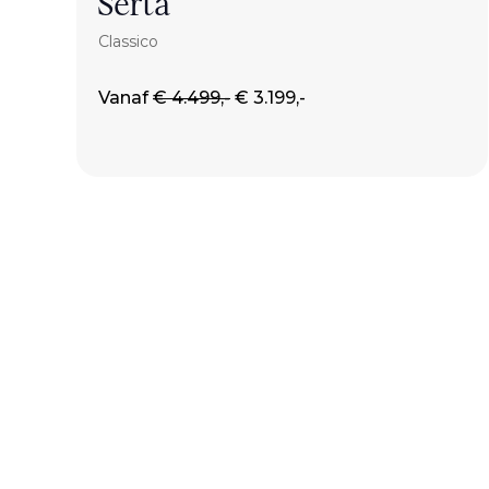
Serta
Classico
Vanaf
€ 4.499,-
€ 3.199,-