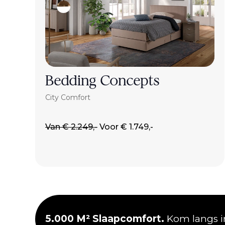
Bedding Concepts
City Comfort
Van € 2.249,-
Voor € 1.749,-
5.000 M² Slaapcomfort.
Kom langs in