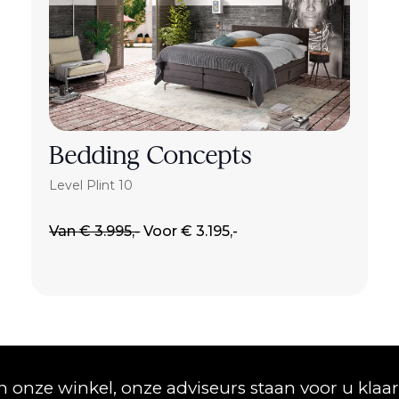
Bedding Concepts
Level Plint 10
Van € 3.995,-
Voor € 3.195,-
 onze winkel, onze adviseurs staan voor u klaar