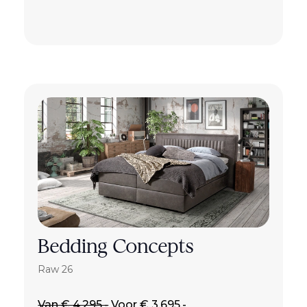
Bedding Concepts
Raw 26
Van € 4.295,-
Voor € 3.695,-