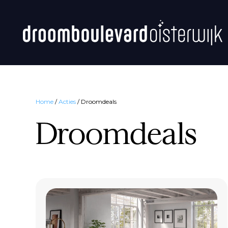
Home
/
Acties
/
Droomdeals
Droomdeals