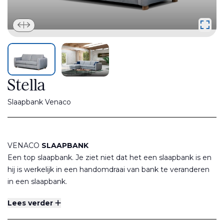
Stella
Slaapbank Venaco
VENACO
SLAAPBANK
Een top slaapbank. Je ziet niet dat het een slaapbank is en
hij is werkelijk in een handomdraai van bank te veranderen
in een slaapbank.
U slaapt niet zoals bij de meeste slaapbanken op de
Lees verder
kussens van de bank maar op een aparte matras 13 cm dik.
Deze is geheel weggewerkt in een stabiel stalen frame