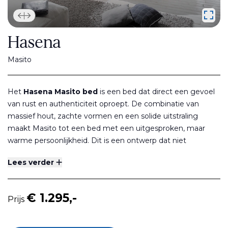
Hasena
Masito
Het
Hasena Masito bed
is een bed dat direct een gevoel
van rust en authenticiteit oproept. De combinatie van
massief hout, zachte vormen en een solide uitstraling
maakt Masito tot een bed met een uitgesproken, maar
warme persoonlijkheid. Dit is een ontwerp dat niet
trendgevoelig is, maar juist vertrouwt op tijdloze materialen
Lees verder
en vakmanschap.
Natuurlijk ontwerp met zichtbare kwaliteit
€ 1.295,-
Prijs
Masito wordt gekenmerkt door zijn krachtige houten frame
en
zorgvuldige afwerking
. De houtstructuur blijft
zichtbaar en voelbaar, wat het bed een levendige en