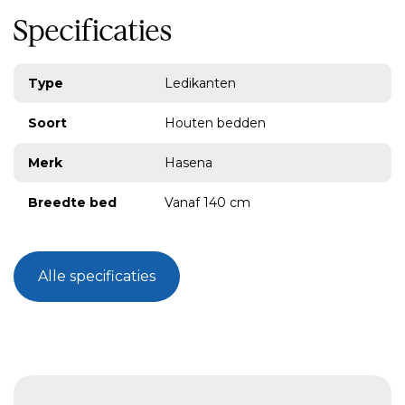
Specificaties
Zwitsers vakmanschap met oog voor duurzaamheid
Hasena staat bekend om zijn ambachtelijke benadering en
het gebruik van hoogwaardige materialen. Het Masito bed
Type
Ledikanten
wordt met zorg geproduceerd, met aandacht voor
duurzaamheid, afwerking en levensduur. Dit is een bed dat
Soort
Houten bedden
gemaakt is om lang mee te gaan, zowel technisch als
esthetisch.
Merk
Hasena
Breedte bed
Vanaf 140 cm
Lengte bed
Vanaf 200 cm
Alle specificaties
Lighoogte
Vanaf 56 cm