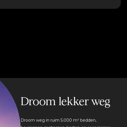
Droom lekker weg
Droom weg in ruim 5.000 m² bedden,