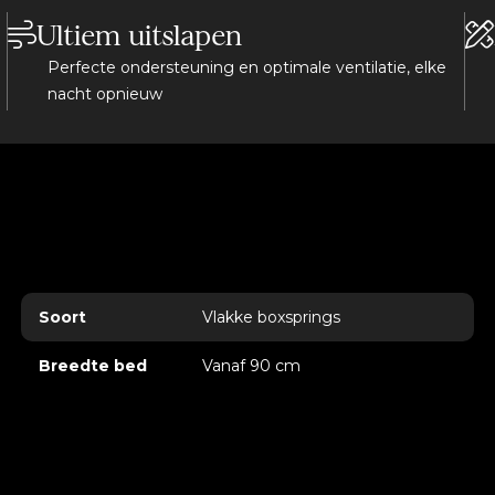
Onder de expressieve
Ultiem uitslapen
als één geheel. Deze
Perfecte ondersteuning en optimale ventilatie, elke
ervoor dat elk deel va
nacht opnieuw
bevinden zich 37 weeld
bekroning het BJX Lux
liggevoel.
Natuurlijke materia
Paardenhaar, wol, ka
geheel dat zich conti
dynamisch en onderst
kenmerkend is voor H
Soort
Vlakke boxsprings
Een naam met bete
Breedte bed
Vanaf 90 cm
De naam Appaloosa is
bekendstaat om zijn ri
Hästens Appaloosa krac
nergens mee te vergeli