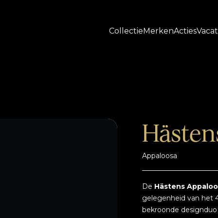
Collectie
Merken
Acties
Vaca
Hästen
Appaloosa
De
Hästens Appaloo
gelegenheid van het 4
bekroonde designduo 