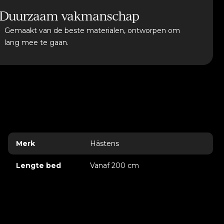
 buitenkant werken drie afzonderlijke veersystemen samen
Duurzaam vakmanschap
 systemen zijn nauwkeurig op elkaar afgestemd en zorgen
Gemaakt van de beste materialen, ontworpen om
n het lichaam exact de juiste ondersteuning krijgt. Daarboven
lang mee te gaan.
erige lagen van de beste natuurlijke materialen, met als
ury topdekmatras dat zorgt voor een uitzonderlijk verfijnd
len met een levend karakter
toen en vlas vormen samen een ademend en veerkrachtig
nu aanpast aan lichaam en temperatuur. Het comfort is
eunend, met een gevoel van lichtheid en ontspanning dat
ästens op het hoogste niveau.
Merk
Hästens
kenis
Lengte bed
Vanaf 200 cm
 ontleend aan het opvallende Amerikaanse paardenras dat
jke kleuren en unieke vlekkenpatroon. Net als dit ras is de
htig, elegant en vol karakter, met een uitstraling die
jken is.