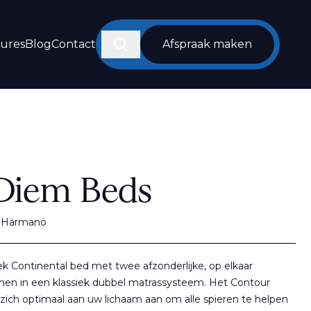
Zoeken
tures
Blog
Contact
Afspraak maken
Diem Beds
g Härmanö
ek Continental bed met twee afzonderlijke, op elkaar
men in een klassiek dubbel matrassysteem. Het Contour
ich optimaal aan uw lichaam aan om alle spieren te helpen