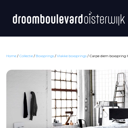
Home
/
Collectie
/
Boxsprings
/
Vlakke boxsprings
/
Carpe diem boxspring