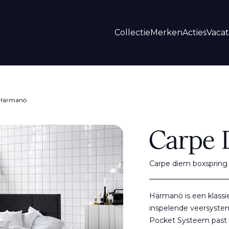
Collectie
Merken
Acties
Vaca
 Härmanö
Carpe 
Carpe diem boxsprin
Härmanö is een klassi
inspelende veersyste
Pocket Systeem past z