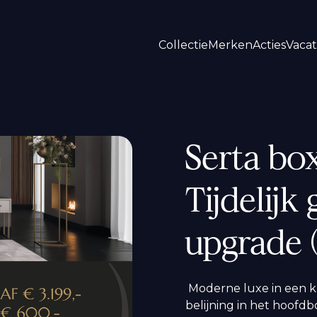
Collectie
Merken
Acties
Vaca
Serta bo
Tijdelij
upgrade (
Moderne luxe in een kr
belijning in het hoofdb