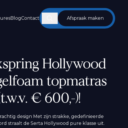
Zoeken
tures
Blog
Contact
Afspraak maken
xspring Hollywood
k gelfoam topmatras
t.w.v. € 600,-)!
achtig design Met zijn strakke, gedefinieerde
ord straalt de Serta Hollywood pure klasse uit.